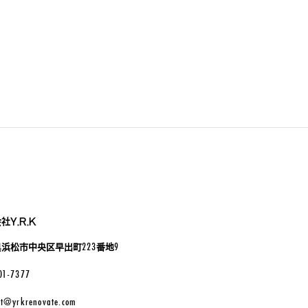
社Y.R.K
223
9
県浜松市中央区早出町
番地
01-7377
at@yrkrenovate.com