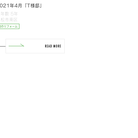
2021年4月『T様邸』
築年数:5年
浜松市南区
庭のリフォーム
READ MORE