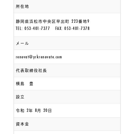
所在地
223
9
静岡県浜松市中央区早出町
番地
TEL: 053-401-7377 FAX: 053-401-7378
メール
renovat@yrkrenovate.com
代表取締役社長
横島 豊
設立
2
8
20
令和
年
月
日
資本金